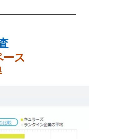
査
ペース
得