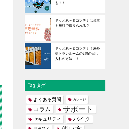
も！！
ドッとあ～るコンテナは台車
を無料で借りられる？
ドッとあ～るコンテナ！屋外
型トランルームの2階の出し
入れの方法！！
Tag タグ
よくある質問
ガレージ
サポート
コラム
バイク
セキュリティ
使い方
世田谷区