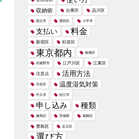
収納術
台東区
品川区
国立市
墨田区
小平市
料金
支払い
新宿区
杉並区
東京都内
板橋区
江戸川区
江東区
武蔵野市
活用方法
注意点
温度湿気対策
渋谷区
牛久市
狛江市
申し込み
種類
練馬区
茨城県
葛飾区
豊島区
足立区
選び方