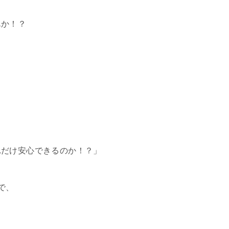
んか！？
れだけ安心できるのか！？」
で、