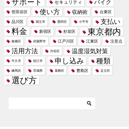
サポート
バイク
セキュリティ
使い方
収納術
世田谷区
台東区
支払い
品川区
国立市
墨田区
小平市
東京都内
料金
新宿区
杉並区
江戸川区
江東区
注意点
板橋区
武蔵野市
活用方法
温度湿気対策
渋谷区
申し込み
種類
牛久市
狛江市
豊島区
練馬区
茨城県
葛飾区
足立区
選び方