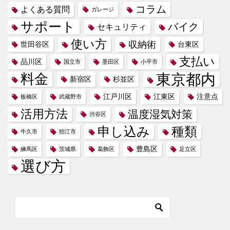
コラム
よくある質問
ガレージ
サポート
バイク
セキュリティ
使い方
収納術
世田谷区
台東区
支払い
品川区
国立市
墨田区
小平市
東京都内
料金
新宿区
杉並区
江戸川区
江東区
注意点
板橋区
武蔵野市
活用方法
温度湿気対策
渋谷区
申し込み
種類
牛久市
狛江市
豊島区
練馬区
茨城県
葛飾区
足立区
選び方