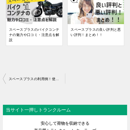
スペースプラスのバイクコンテ
スペースプラスの良い評判と悪
ナの魅力や口コミ・注意点を解
い評判！まとめ！！
説
スペースプラスの利用例！使い方事例をタイプ別に紹介！
投
稿
ナ
ビ
当サイト一押しトランクルーム
ゲ
安心して荷物を収納できる
ー