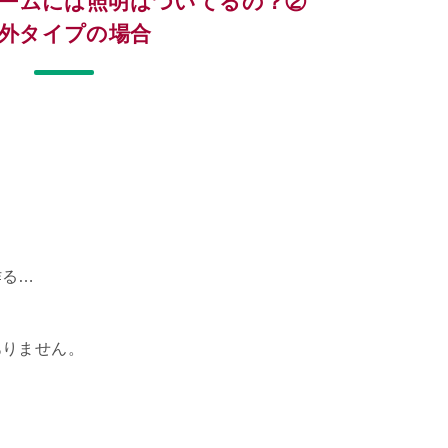
ームには照明はついてるの？②
外タイプの場合
作る…
ありません。