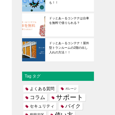
も！！
ドッとあ～るコンテナは台車
を無料で借りられる？
ドッとあ～るコンテナ！屋外
型トランルームの2階の出し
入れの方法！！
Tag タグ
よくある質問
ガレージ
サポート
コラム
バイク
セキュリティ
使い方
世田谷区