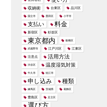
収納術
台東区
品川区
国立市
墨田区
小平市
料金
支払い
新宿区
杉並区
東京都内
板橋区
江戸川区
江東区
武蔵野市
活用方法
注意点
温度湿気対策
渋谷区
牛久市
狛江市
申し込み
種類
練馬区
茨城県
葛飾区
豊島区
足立区
選び方