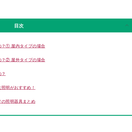
目次
？① 屋内タイプの場合
？② 屋外タイプの場合
の？
な照明がおすすめ！
メの照明器具まとめ