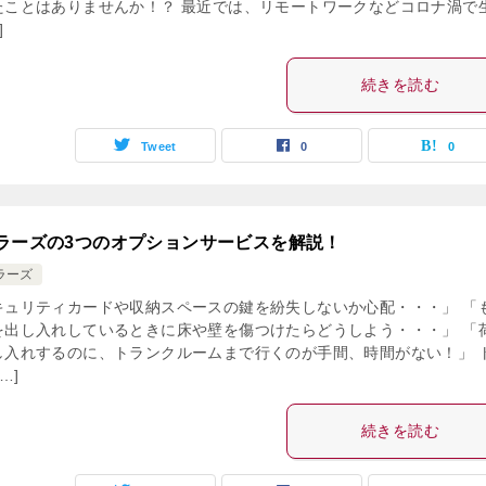
たことはありませんか！？ 最近では、リモートワークなどコロナ渦で
]
続きを読む
Tweet
0
0
ラーズの3つのオプションサービスを解説！
ラーズ
キュリティカードや収納スペースの鍵を紛失しないか心配・・・」 「
を出し入れしているときに床や壁を傷つけたらどうしよう・・・」 「
し入れするのに、トランクルームまで行くのが手間、時間がない！」 
…]
続きを読む