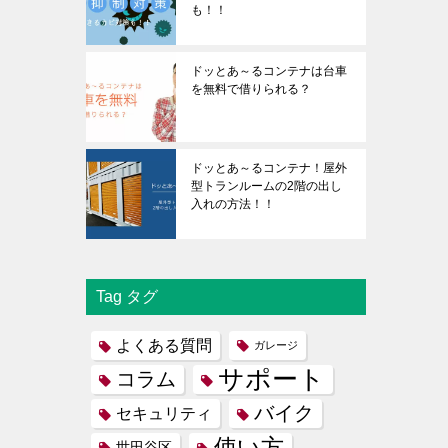
も！！
ドッとあ～るコンテナは台車
を無料で借りられる？
ドッとあ～るコンテナ！屋外
型トランルームの2階の出し
入れの方法！！
Tag タグ
よくある質問
ガレージ
サポート
コラム
バイク
セキュリティ
使い方
世田谷区