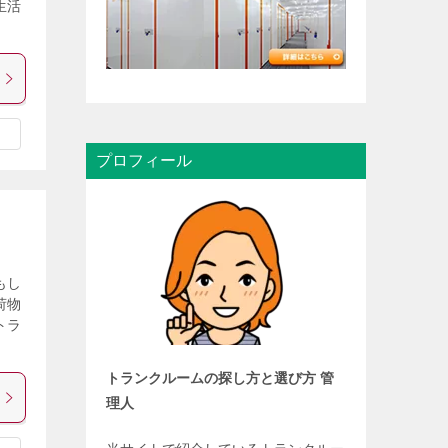
生活
プロフィール
もし
荷物
トラ
トランクルームの探し方と選び方 管
理人