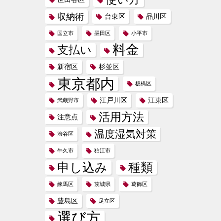
収納術
台東区
品川区
国立市
墨田区
小平市
料金
支払い
新宿区
杉並区
東京都内
板橋区
江戸川区
江東区
武蔵野市
活用方法
注意点
温度湿気対策
渋谷区
牛久市
狛江市
申し込み
種類
練馬区
茨城県
葛飾区
豊島区
足立区
選び方