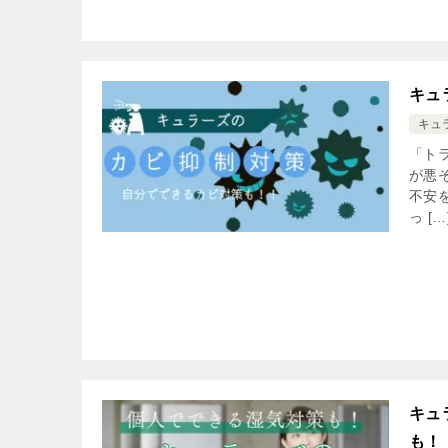
キュ
キュ
「ト
が悪
不安
っ […
キュ
も！