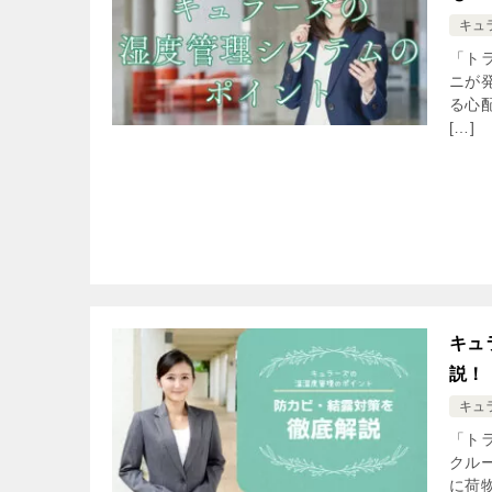
キュ
「ト
ニが
る心
[…]
キュ
説！
キュ
「ト
クル
に荷