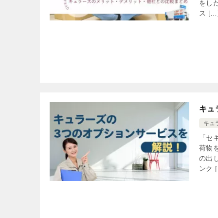
をし
ス […
キュ
キュ
「セ
荷物
の出
ンク [