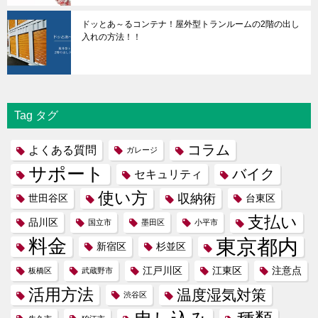
ドッとあ～るコンテナ！屋外型トランルームの2階の出し
入れの方法！！
Tag タグ
コラム
よくある質問
ガレージ
サポート
バイク
セキュリティ
使い方
収納術
世田谷区
台東区
支払い
品川区
国立市
墨田区
小平市
東京都内
料金
新宿区
杉並区
江戸川区
江東区
注意点
板橋区
武蔵野市
活用方法
温度湿気対策
渋谷区