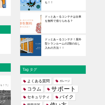
も！！
ドッとあ～るコンテナは台車
を無料で借りられる？
ドッとあ～るコンテナ！屋外
型トランルームの2階の出し
入れの方法！！
Tag タグ
よくある質問
ガレージ
サポート
コラム
、こ
バイク
セキュリティ
ンク
使い方
世田谷区