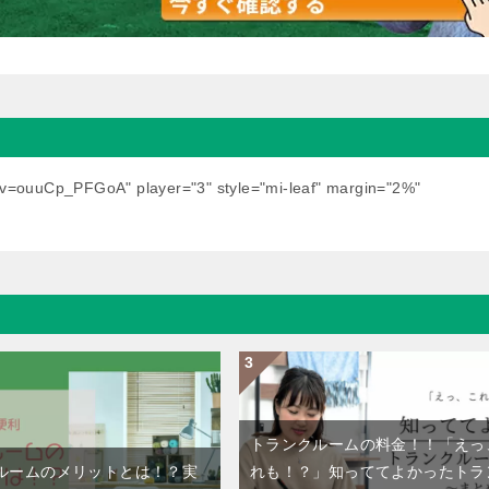
?v=ouuCp_PFGoA" player="3" style="mi-leaf" margin="2%"
トランクルームの料金！！「えっ
ルームのメリットとは！？実
れも！？」知っててよかったトラ