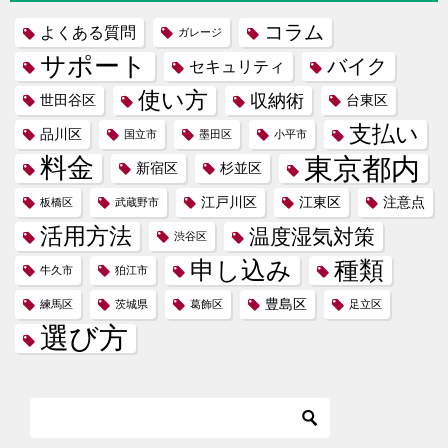
コラム
よくある質問
ガレージ
サポート
バイク
セキュリティ
使い方
収納術
世田谷区
台東区
支払い
品川区
国立市
墨田区
小平市
東京都内
料金
新宿区
杉並区
江戸川区
江東区
注意点
板橋区
武蔵野市
活用方法
温度湿気対策
渋谷区
申し込み
種類
牛久市
狛江市
豊島区
練馬区
茨城県
葛飾区
足立区
選び方