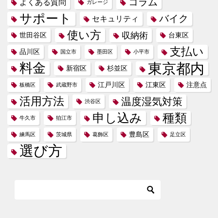
コラム
よくある質問
ガレージ
サポート
バイク
セキュリティ
使い方
収納術
世田谷区
台東区
支払い
品川区
国立市
墨田区
小平市
東京都内
料金
新宿区
杉並区
江戸川区
江東区
注意点
板橋区
武蔵野市
活用方法
温度湿気対策
渋谷区
申し込み
種類
牛久市
狛江市
豊島区
練馬区
茨城県
葛飾区
足立区
選び方